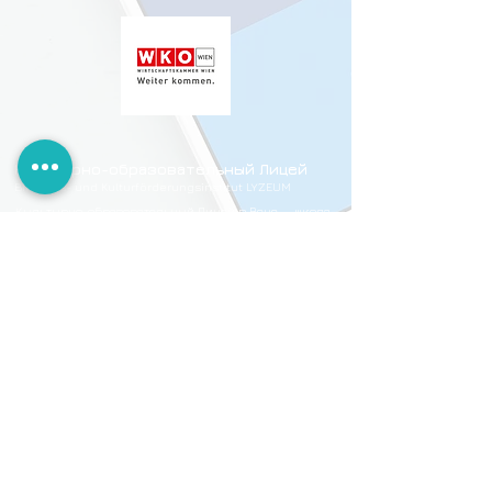
Культурно-образовательный Лицей
Bildungs- und Kulturförderungsinstitut LYZEUM
Культурно-образовательный Лицей в Вене — школа
русского языка и искусствв историческом сердце
города.
Адрес
Связь
+43 660 777 55 77
Schwindgasse 3
office@lyzeum.at
A-1040 Wien
U1 · U2 · D Karlsplatz
Impressum
|
Правила
|
Datenschutz
|
Cookie-Richtlinie
©
2013 - 2026
Bildungs- und Kulturförderungsinstitut
LYZEUM