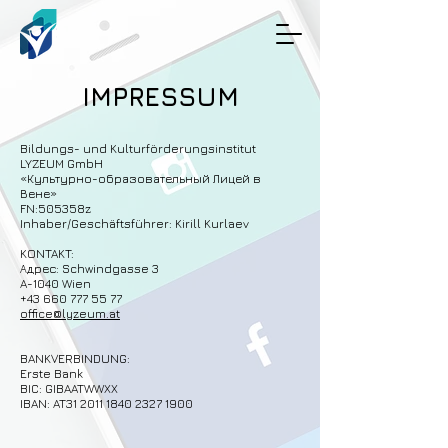
IMPRESSUM
Bildungs- und Kulturförderungsinstitut
LYZEUM GmbH
«Культурно-образовательный Лицей в
Вене»
FN:505358z
Inhaber/Geschäftsführer: Kirill Kurlaev
KONTAKT:
Адрес: Schwindgasse 3
A-1040 Wien
+43 660 777 55 77
office@lyzeum.at
BANKVERBINDUNG:
Erste Bank
BIC: GIBAATWWXX
IBAN: AT31 2011 1840 2327 1900