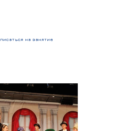
должительность урока:
60 мин.
в неделю занятия проходят по
четвергам и пятницам
писаться на занятие