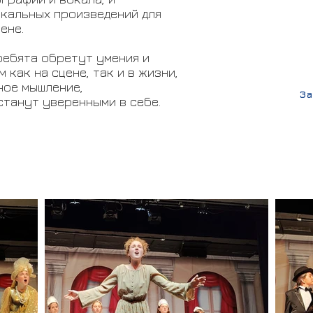
Про
кальных произведений для
ене.
1 раз 
ребята обретут умения и
 как на сцене, так и в жизни,
ное мышление,
За
станут уверенными в себе.