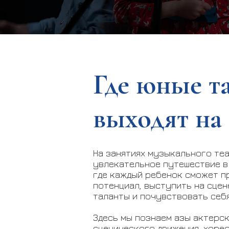
Где юные т
выходят на
На занятиях музыкального теа
увлекательное путешествие в
где каждый ребенок сможет п
потенциал, выступить на сцен
таланты и почувствовать себ
Здесь мы познаем азы актерс
сценического движения, хорео