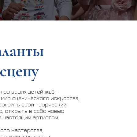
аланты
 сцену
МУЗЫ
тра ваших детей ждёт
 мир сценического искусства,
роявить свой творческий
е, открыть в себе новые
я настоящим артистом.
кого мастерства,
графии и вокала, и