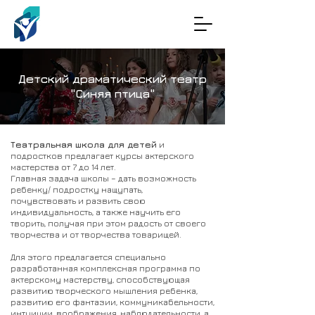
Детский драматический театр
"Синяя птица"
Театральная школа для детей
и
подростков предлагает курсы актерского
мастерства от 7 до 14 лет.
Главная задача школы – дать возможность
ребенку/ подростку нащупать,
почувствовать и развить свою
индивидуальность, а также научить его
творить, получая при этом радость от своего
творчества и от творчества товарищей.
Для этого предлагается специально
разработанная комплексная программа по
актерскому мастерству, способствующая
развитию творческого мышления ребенка,
развитию его фантазии, коммуникабельности,
интуиции, воображения, наблюдательности, а