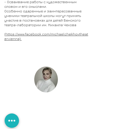
- Осваивание работы с художественным
словом и его смыслами.
Особенно одаренные и заинтересованные
ученики театральной школы могут принять
участие в постановках для детей Венского
театра-лаборатории им. Михаила Чехова
(https://www.facebook.com/michaelchekhovtheat
ervienna).
ПРЕПОДАВАТЕЛИ
Ирина Продеус
Продолжительность урока:
120 мин.
Занятия проходят по понедельникам и
средам в
ПН 16:00 -18:00 (10 -14 лет)
СР 16:00 -18:00 (6-9 лет)