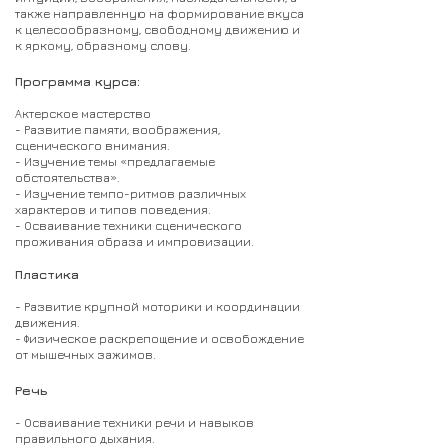
также направленную на формирование вкуса
к целесообразному, свободному движению и
к яркому, образному слову.
Программа курса:
Актерское мастерство
- Развитие памяти, воображения,
сценического внимания.
- Изучение темы «предлагаемые
обстоятельства».
- Изучение темпо-ритмов различных
характеров и типов поведения.
- Осваивание техники сценического
проживания образа и импровизации.
Пластика
- Развитие крупной моторики и координации
движения.
- Физическое раскрепощение и освобождение
от мышечных зажимов.
Речь
- Осваивание техники речи и навыков
правильного дыхания.